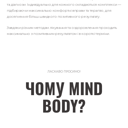
та діагнози. Індивідуально для кожного складаються комплекси —
підбираючи максимально комфортні вправи та терапію, для
досягнення більш швидкого позитивного результату.
Завдяки різним методам лікування та оздоровлення проходить
максимально з позитивним результатом і в короткі терміни.
ЛАСКАВО ПРОСИМО!
ЧОМУ MIND
BODY?