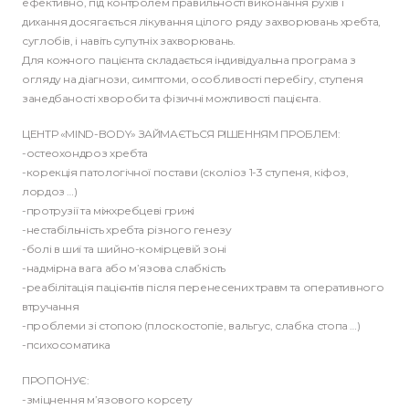
ефективно, під контролем правильності виконання рухів і
дихання досягається лікування цілого ряду захворювань хребта,
суглобів, і навіть супутніх захворювань.
Для кожного пацієнта складається індивідуальна програма з
огляду на діагнози, симптоми, особливості перебігу, ступеня
занедбаності хвороби та фізичні можливості пацієнта.
ЦЕНТР «MIND-BODY» ЗАЙМАЄТЬСЯ РІШЕННЯМ ПРОБЛЕМ:
-остеохондроз хребта
-корекція патологічної постави (сколіоз 1-3 ступеня, кіфоз,
лордоз …)
-протрузії та міжхребцеві грижі
-нестабільність хребта різного генезу
-болі в шиї та шийно-комірцевій зоні
-надмірна вага або м’язова слабкість
-реабілітація пацієнтів після перенесених травм та оперативного
втручання
-проблеми зі стопою (плоскостопіе, вальгус, слабка стопа …)
-психосоматика
ПРОПОНУЄ:
-зміцнення м’язового корсету