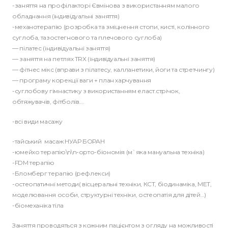
-заняття на профілакторі Євмінова з використанням малого
обладнання (індивідуальні заняття)
-механотерапію (розробка та зміцнення стопи, кисті, колінного
суглоба, тазостегнового та плечового суглоба)
— пілатес (індивідуальні заняття)
— заняття на петлях TRX (індивідуальні заняття)
— фітнес мікс (вправи з пілатесу, калланетики, йоги та стретчингу)
— програму корекції ваги + план харчування
-суглобову гімнастику з використанням еласт.стрічок,
обтяжувачів, фітболів….
-всі види масажу
-тайський масаж НУАР БОРАН
-юмейхо терапію\n\n-орто-біономія (м`яка мануальна техніка)
-FDM терапію
-Бломберг терапію (рефлекси)
-остеопатичні методи( вісцеральні техніки, КСТ, біодинаміка, МЕТ,
моделювання особи, структурні техніки, остеопатія для дітей…)
-біомеханіка тіла
Заняття проводяться з кожним пацієнтом з огляду на можливості