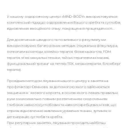
У нашому оздоровчому центрі «MIND-BODY» використовується
комплексний підхід до оздоровлення Вашого хребта та суглобів,
відновлення емоційного стану, покращення працездатності….
Для досягнення швидкого та позитивного результату ми
використовуємо багато різних методик (лікувальна фізкультура,
остеопатичні методи, юмейхо-терапія, біомеханіка тіла, FDM
терапія, м’які мануальні техніки, тайські терапевтичні масажі,
функціональний тренінг на петлях TRX, механотерапія, Бломберг
терапія).
Провідним методом лікування нашого центру є заняття на
профілакторі Євмінова, за допомогою якого здійснюється
зміцнення м`язового корсета, в основі якого лежать правильні
рухи з максимально повним розтягненням-скороченням
глибоких навколосуглобових та навколохребцевих м’язів, що
сприяє відновленню живлення уражених тканин, зупиняє їх
дегенерацію суглобів та хребта.
При регулярних заняттях, лікування проходить найбільш