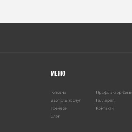
МЕНЮ
Головна
Профілактор Євмі
Вартість послуг
Галлерея
Тренери
Контакти
Блог