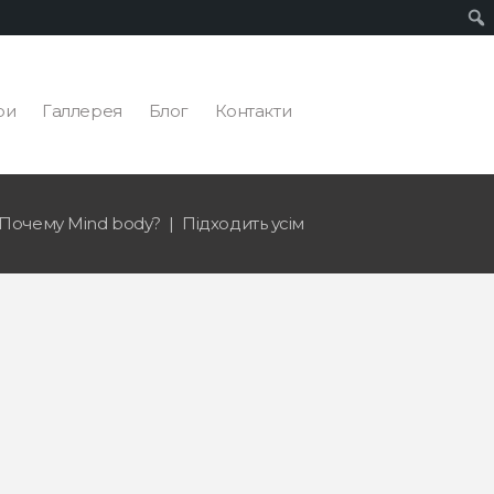
ри
Галлерея
Блог
Контакти
Почему Mind body?
Підходить усім