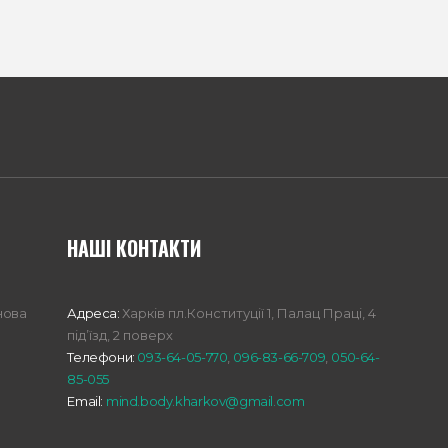
НАШІ КОНТАКТИ
нова
Адреса:
Харкiв пл.Конституції 1, Палац Праці, 4
під’їзд, 2 поверх
Телефони:
093-64-05-770
,
096-83-66-709
,
050-64-
85-055
Email:
mind.body.kharkov@gmail.com