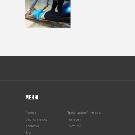
МЕНЮ
Головна
Профілактор Євмінова
Вартість послуг
Галлерея
Тренери
Контакти
Блог