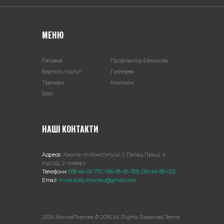
МЕНЮ
Головна
Профілактор Євмінова
Вартість послуг
Галлерея
Тренери
Контакти
Блог
НАШІ КОНТАКТИ
Адреса:
Харкiв пл.Конституції 1, Палац Праці, 4
під’їзд, 2 поверх
Телефони:
093-64-05-770
,
096-83-66-709
,
050-64-85-055
Email:
mind.body.kharkov@gmail.com
2026 AncoraThemes © 2016 All Rights Reserved Terms