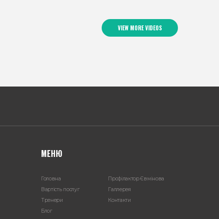
VIEW MORE VIDEOS
МЕНЮ
Головна
Профілактор Євмінова
Вартість послуг
Галлерея
Тренери
Контакти
Блог