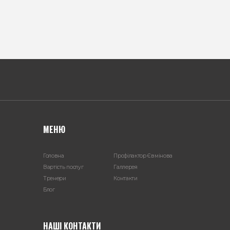
МЕНЮ
Головна
Профілактор Євмінова
Вартість послуг
Галлерея
Тренери
Контакти
Блог
НАШІ КОНТАКТИ