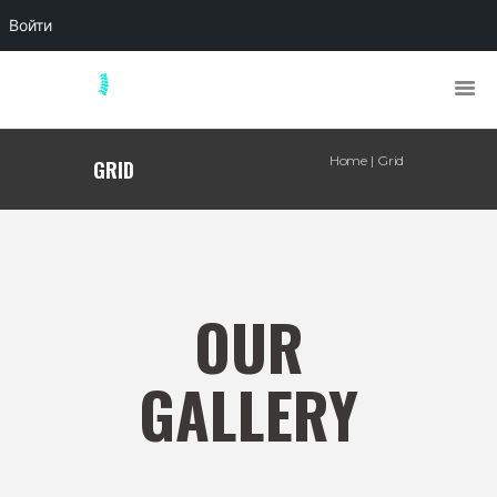
Войти
Home
Grid
GRID
OUR
GALLERY