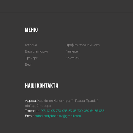
МЕНЮ
Головна
Профілактор Євмінова
Вартість послуг
Галлерея
Тренери
Контакти
Блог
НАШІ КОНТАКТИ
Адреса:
Харкiв пл.Конституції 1, Палац Праці, 4
під’їзд, 2 поверх
Телефони:
093-64-05-770
,
096-83-66-709
,
050-64-85-055
Email:
mind.body.kharkov@gmail.com