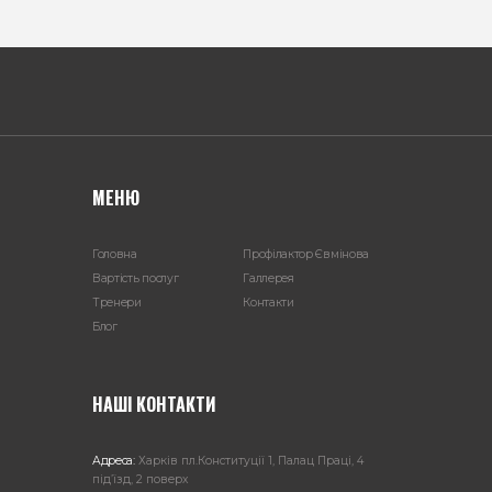
МЕНЮ
Головна
Профілактор Євмінова
Вартість послуг
Галлерея
Тренери
Контакти
Блог
НАШІ КОНТАКТИ
Адреса:
Харкiв пл.Конституції 1, Палац Праці, 4
під’їзд, 2 поверх