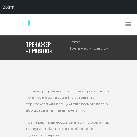
Войти
Home
ТРЕНАЖЕР
Тренажер «Правіло»
«ПРАВІЛО»
Тренажер Правіло — це тренажер, суть якого
полягає в розтягуванні тіла людини в
горизонтальній площині під власною вагою
або дозованим навантаженням. ⠀
Тренажер Правіло допомагає у профілактиці
та лікуванні багатьох хвороб опорно-
рухового апарату. ⠀